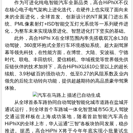
作为可进化纯电智能汽车全新品类，高合HiPhiX不仅
在核心电子电气架构上进化迭代，在硬件上也实现了面向未
来的全面进化，全球首发、创新设计的NT展翼门进出系
统、PML像素射灯+ISD智能交互灯光系统等一系列硬件进
化，为整车未来实现场景进化、智慧进化打下坚实的基础。
此外，高合HiPhi X在全球范围内率先搭载双冗余L3自
动驾驶、360度环抱式全景行车环境感知系统、超大副驾屏
幕等领先科技，在性能方面，在博世、大陆、安波福、宁德
时代、联电、丰田纺织、爱信精机、华域视觉等世界领先供
应链伙伴的技术加持下，高合HiPhiX以610公里以上的超长
续航、3.9秒破百的强劲动力、低至0.27的风阻系数及业内
领先的后轮主动转向功能，提供超越期待的高品质豪华驾乘
体验。
从全球首条车路协同自动驾驶智能化城市道路在盐城开
通试运行，到全球首个车路城一体化智慧城市5G无人驾驶
交通运营样板在上海成功落地，随着首款智能汽车高合
HiPhiX的全球上市，华人运通“三智”各板块协同发展，稳步
推进。据悉，高合HiPhi X将于今年年底实现小批量试生